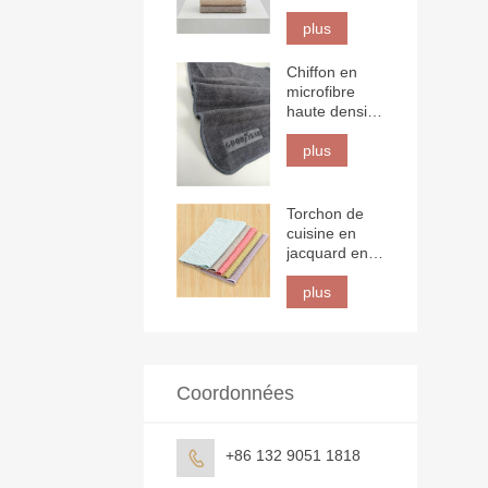
de bain
plus
Chiffon en
microfibre
haute densité
mélange
80/20 avec
plus
logo 3D
Torchon de
cuisine en
jacquard en
nanofibre
plus
Coordonnées
+86 132 9051 1818
