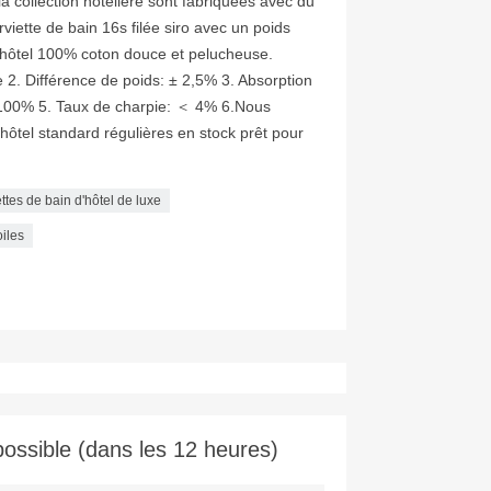
 la collection hôtelière sont fabriquées avec du
viette de bain 16s filée siro avec un poids
d'hôtel 100% coton douce et pelucheuse.
e 2. Différence de poids: ± 2,5% 3. Absorption
 100% 5. Taux de charpie: ＜ 4% 6.Nous
'hôtel standard régulières en stock prêt pour
ttes de bain d'hôtel de luxe
oiles
ossible (dans les 12 heures)