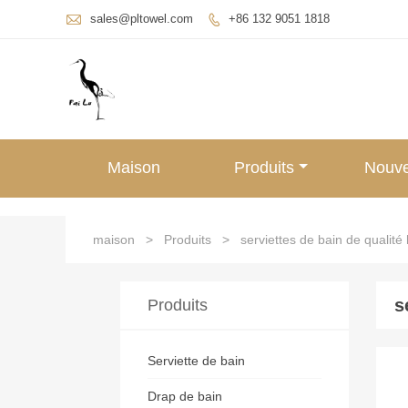

sales@pltowel.com
+86 132 9051 1818

Maison
Produits
Nouve
maison
>
Produits
>
serviettes de bain de qualité 
s
Produits
Serviette de bain
Drap de bain