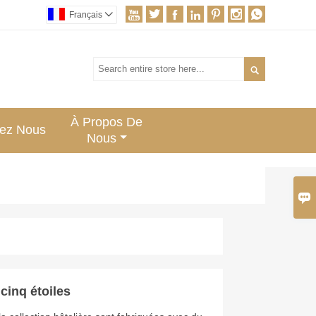







Français


À Propos De
tez Nous
Nous

 cinq étoiles