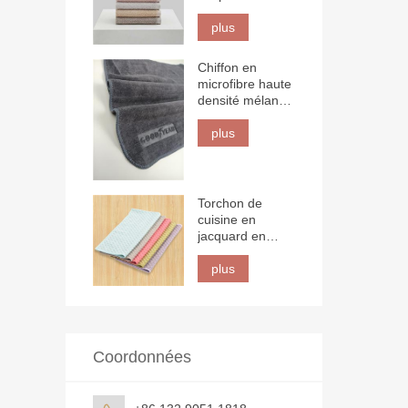
plus
Chiffon en
microfibre haute
densité mélange
80/20 avec logo
3D
plus
Torchon de
cuisine en
jacquard en
nanofibre
plus
Coordonnées