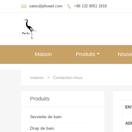

sales@pltowel.com
+86 132 9051 1818

Maison
Produits
Nouve
maison
>
Contactez-nous
Produits
EN
Serviette de bain
AD
Drap de bain