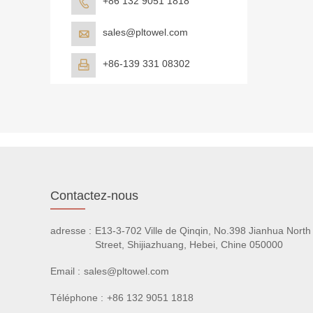
+86 132 9051 1818

sales@pltowel.com

+86-139 331 08302

Contactez-nous
adresse :
E13-3-702 Ville de Qinqin, No.398 Jianhua North
Street, Shijiazhuang, Hebei, Chine 050000
Email :
sales@pltowel.com
Téléphone :
+86 132 9051 1818