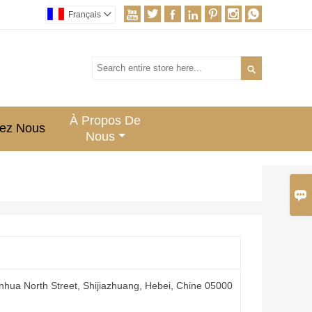







Français


À Propos De
tez Nous
Nous

anhua North Street, Shijiazhuang, Hebei, Chine 05000