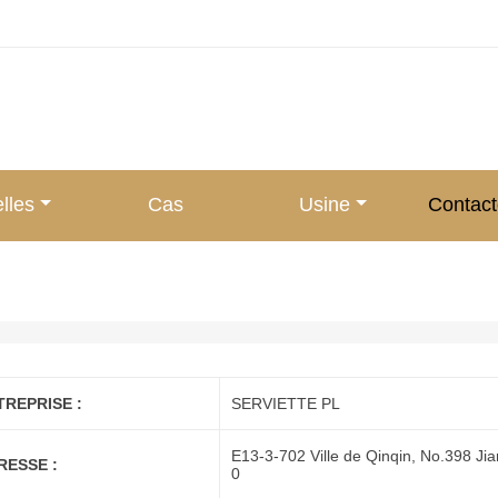
lles
Cas
Usine
Contac
TREPRISE :
SERVIETTE PL
E13-3-702 Ville de Qinqin, No.398 Ji
RESSE :
0