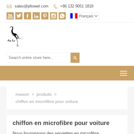

sales@pltowel.com
+86 132 9051 1818








Français


To
maison
>
produits
>
chiffon en microfibre pour voiture
chiffon en microfibre pour voiture
Nous fournissons des serviettes en microfibre